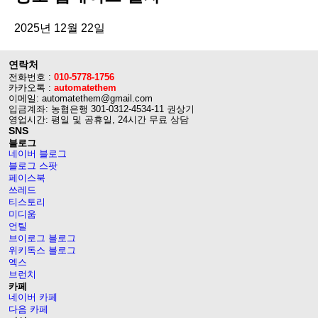
2025년 12월 22일
연락처
전화번호 :
010-5778-1756
카카오톡 :
automatethem
이메일: automatethem@gmail.com
입금계좌: 농협은행 301-0312-4534-11 권상기
영업시간: 평일 및 공휴일, 24시간 무료 상담
SNS
블로그
네이버 블로그
블로그 스팟
페이스북
쓰레드
티스토리
미디움
언틸
브이로그 블로그
위키독스 블로그
엑스
브런치
카페
네이버 카페
다음 카페