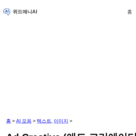
위드애니AI
홈
홈
>
AI 모음
>
텍스트
,
이미지
>