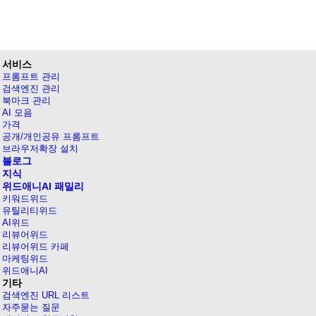
서비스
프롬프트 관리
검색엔진 관리
북마크 관리
AI 모음
가격
공개/개인공유 프롬프트
브라우저확장 설치
블로그
지식
위드애니AI 패밀리
키워드위드
유틸리티위드
AI위드
리뷰어위드
리뷰어위드 카페
마케팅위드
위드애니AI
기타
검색엔진 URL 리스트
자주묻는 질문