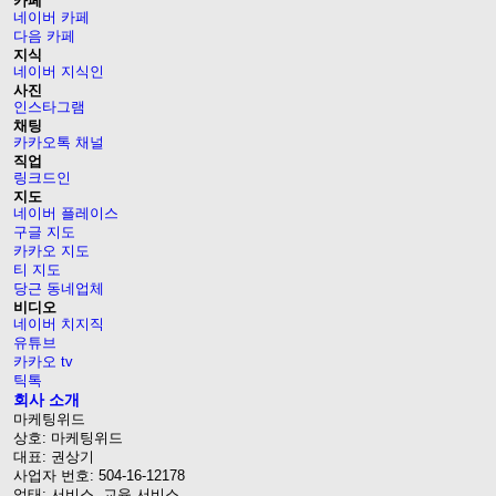
카페
네이버 카페
다음 카페
지식
네이버 지식인
사진
인스타그램
채팅
카카오톡 채널
직업
링크드인
지도
네이버 플레이스
구글 지도
카카오 지도
티 지도
당근 동네업체
비디오
네이버 치지직
유튜브
카카오 tv
틱톡
회사 소개
마케팅위드
상호: 마케팅위드
대표: 권상기
사업자 번호: 504-16-12178
업태: 서비스, 교육 서비스