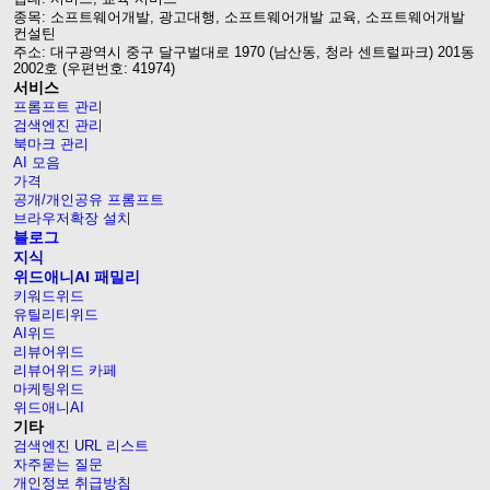
종목: 소프트웨어개발, 광고대행, 소프트웨어개발 교육, 소프트웨어개발
컨설틴
주소: 대구광역시 중구 달구벌대로 1970 (남산동, 청라 센트럴파크) 201동
2002호 (우편번호: 41974)
서비스
프롬프트 관리
검색엔진 관리
북마크 관리
AI 모음
가격
공개/개인공유 프롬프트
브라우저확장 설치
블로그
지식
위드애니AI 패밀리
키워드위드
유틸리티위드
AI위드
리뷰어위드
리뷰어위드 카페
마케팅위드
위드애니AI
기타
검색엔진 URL 리스트
자주묻는 질문
개인정보 취급방침