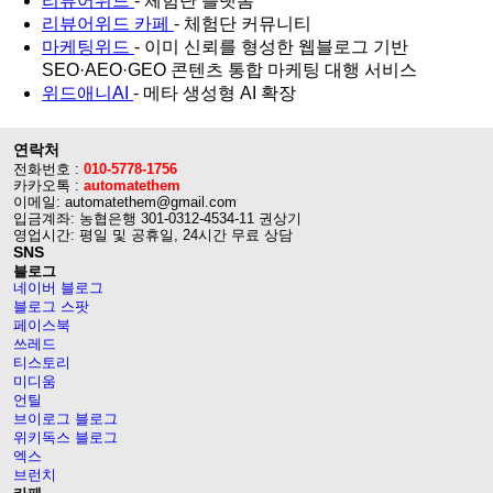
리뷰어위드
- 체험단 플랫폼
리뷰어위드 카페
- 체험단 커뮤니티
마케팅위드
- 이미 신뢰를 형성한 웹블로그 기반
SEO·AEO·GEO 콘텐츠 통합 마케팅 대행 서비스
위드애니AI
- 메타 생성형 AI 확장
연락처
전화번호 :
010-5778-1756
카카오톡 :
automatethem
이메일: automatethem@gmail.com
입금계좌: 농협은행 301-0312-4534-11 권상기
영업시간: 평일 및 공휴일, 24시간 무료 상담
SNS
블로그
네이버 블로그
블로그 스팟
페이스북
쓰레드
티스토리
미디움
언틸
브이로그 블로그
위키독스 블로그
엑스
브런치