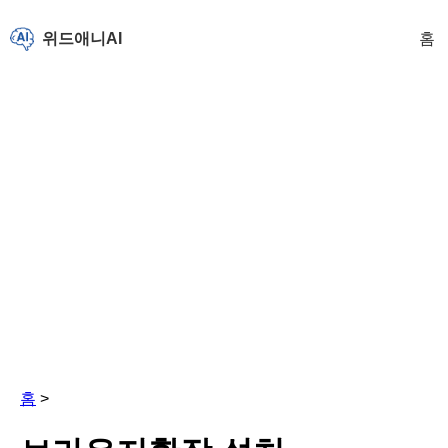
위드애니AI
홈
홈
>