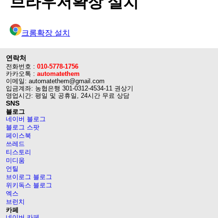
브라우저확장 설치
크롬확장 설치
연락처
전화번호 :
010-5778-1756
카카오톡 :
automatethem
이메일: automatethem@gmail.com
입금계좌: 농협은행 301-0312-4534-11 권상기
영업시간: 평일 및 공휴일, 24시간 무료 상담
SNS
블로그
네이버 블로그
블로그 스팟
페이스북
쓰레드
티스토리
미디움
언틸
브이로그 블로그
위키독스 블로그
엑스
브런치
카페
네이버 카페