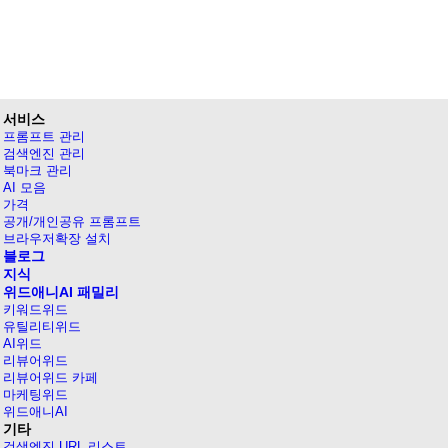
서비스
프롬프트 관리
검색엔진 관리
북마크 관리
AI 모음
가격
공개/개인공유 프롬프트
브라우저확장 설치
블로그
지식
위드애니AI 패밀리
키워드위드
유틸리티위드
AI위드
리뷰어위드
리뷰어위드 카페
마케팅위드
위드애니AI
기타
검색엔진 URL 리스트