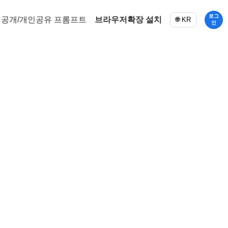
로그
공개/개인공유 프롬프트
브라우저확장 설치
🌐 KR
인