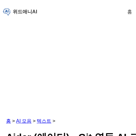
위드애니AI
홈
홈
>
AI 모음
>
텍스트
>