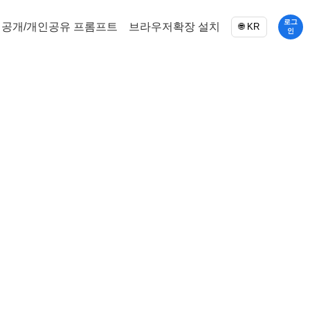
로그
공개/개인공유 프롬프트
브라우저확장 설치
🌐 KR
인