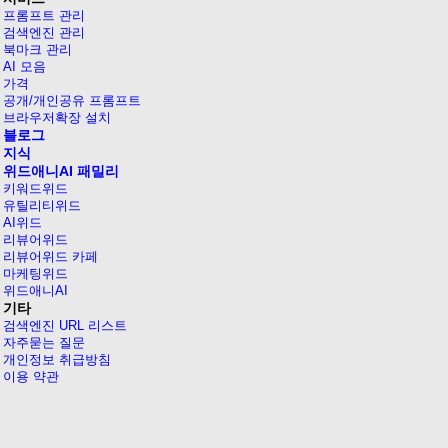
프롬프트 관리
검색엔진 관리
북마크 관리
AI 모음
가격
공개/개인공유 프롬프트
브라우저확장 설치
블로그
지식
위드애니AI 패밀리
키워드위드
유틸리티위드
AI위드
리뷰어위드
리뷰어위드 카페
마케팅위드
위드애니AI
기타
검색엔진 URL 리스트
자주묻는 질문
개인정보 취급방침
이용 약관