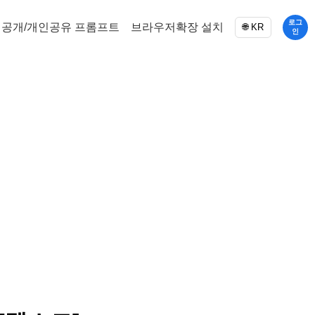
로그
공개/개인공유 프롬프트
브라우저확장 설치
🌐 KR
인