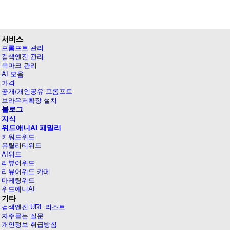
서비스
프롬프트 관리
검색엔진 관리
북마크 관리
AI 모음
가격
공개/개인공유 프롬프트
브라우저확장 설치
블로그
지식
위드애니AI 패밀리
키워드위드
유틸리티위드
AI위드
리뷰어위드
리뷰어위드 카페
마케팅위드
위드애니AI
기타
검색엔진 URL 리스트
자주묻는 질문
개인정보 취급방침