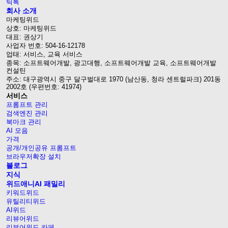
틱톡
회사 소개
마케팅위드
상호: 마케팅위드
대표: 권상기
사업자 번호: 504-16-12178
업태: 서비스, 교육 서비스
종목: 소프트웨어개발, 광고대행, 소프트웨어개발 교육, 소프트웨어개발
컨설틴
주소: 대구광역시 중구 달구벌대로 1970 (남산동, 청라 센트럴파크) 201동
2002호 (우편번호: 41974)
서비스
프롬프트 관리
검색엔진 관리
북마크 관리
AI 모음
가격
공개/개인공유 프롬프트
브라우저확장 설치
블로그
지식
위드애니AI 패밀리
키워드위드
유틸리티위드
AI위드
리뷰어위드
리뷰어위드 카페