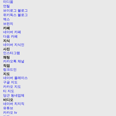
미디움
언틸
브이로그 블로그
위키독스 블로그
엑스
브런치
카페
네이버 카페
다음 카페
지식
네이버 지식인
사진
인스타그램
채팅
카카오톡 채널
직업
링크드인
지도
네이버 플레이스
구글 지도
카카오 지도
티 지도
당근 동네업체
비디오
네이버 치지직
유튜브
카카오 tv