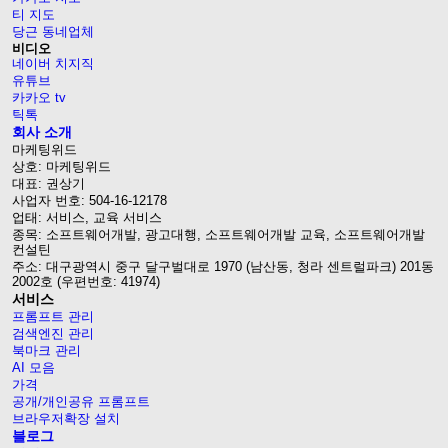
티 지도
당근 동네업체
비디오
네이버 치지직
유튜브
카카오 tv
틱톡
회사 소개
마케팅위드
상호: 마케팅위드
대표: 권상기
사업자 번호: 504-16-12178
업태: 서비스, 교육 서비스
종목: 소프트웨어개발, 광고대행, 소프트웨어개발 교육, 소프트웨어개발
컨설틴
주소: 대구광역시 중구 달구벌대로 1970 (남산동, 청라 센트럴파크) 201동
2002호 (우편번호: 41974)
서비스
프롬프트 관리
검색엔진 관리
북마크 관리
AI 모음
가격
공개/개인공유 프롬프트
브라우저확장 설치
블로그