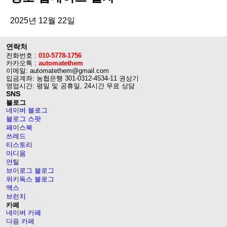
2025년 12월 22일
연락처
전화번호 :
010-5778-1756
카카오톡 :
automatethem
이메일: automatethem@gmail.com
입금계좌: 농협은행 301-0312-4534-11 권상기
영업시간: 평일 및 공휴일, 24시간 무료 상담
SNS
블로그
네이버 블로그
블로그 스팟
페이스북
쓰레드
티스토리
미디움
언틸
브이로그 블로그
위키독스 블로그
엑스
브런치
카페
네이버 카페
다음 카페