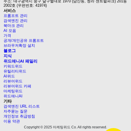
주소: 대구광역시 중구 달구벌대로 1970 (남산동, 청라 센트럴파크) 201동
2002호 (우편번호: 41974)
서비스
프롬프트 관리
검색엔진 관리
북마크 관리
AI 모음
가격
공개/개인공유 프롬프트
브라우저확장 설치
블로그
지식
위드애니AI 패밀리
키워드위드
유틸리티위드
AI위드
리뷰어위드
리뷰어위드 카페
마케팅위드
위드애니AI
기타
검색엔진 URL 리스트
자주묻는 질문
개인정보 취급방침
이용 약관
Copyright © 2025 마케팅위드 Co. All rights reserved.