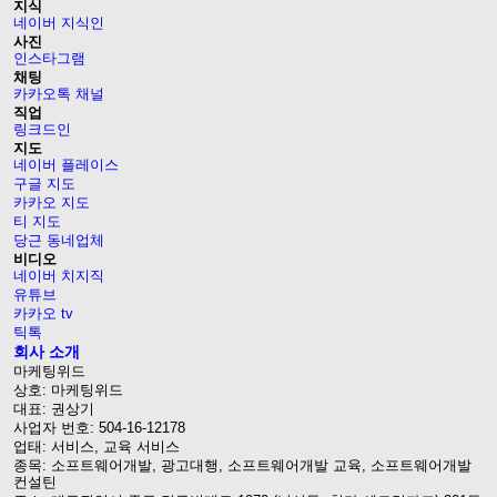
지식
네이버 지식인
사진
인스타그램
채팅
카카오톡 채널
직업
링크드인
지도
네이버 플레이스
구글 지도
카카오 지도
티 지도
당근 동네업체
비디오
네이버 치지직
유튜브
카카오 tv
틱톡
회사 소개
마케팅위드
상호: 마케팅위드
대표: 권상기
사업자 번호: 504-16-12178
업태: 서비스, 교육 서비스
종목: 소프트웨어개발, 광고대행, 소프트웨어개발 교육, 소프트웨어개발
컨설틴