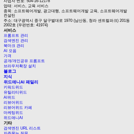
사업자 번호: 504-16-12178
업태: 서비스, 교육 서비스
종목: 소프트웨어개발, 광고대행, 소프트웨어개발 교육, 소프트웨어개발
컨설틴
주소: 대구광역시 중구 달구벌대로 1970 (남산동, 청라 센트럴파크) 201동
2002호 (우편번호: 41974)
서비스
프롬프트 관리
검색엔진 관리
북마크 관리
AI 모음
가격
공개/개인공유 프롬프트
브라우저확장 설치
블로그
지식
위드애니AI 패밀리
키워드위드
유틸리티위드
AI위드
리뷰어위드
리뷰어위드 카페
마케팅위드
위드애니AI
기타
검색엔진 URL 리스트
자주묻는 질문