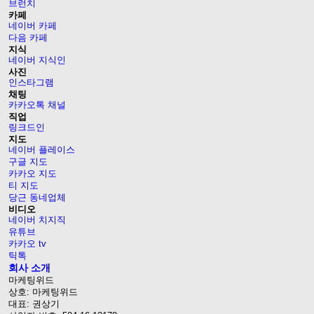
브런치
카페
네이버 카페
다음 카페
지식
네이버 지식인
사진
인스타그램
채팅
카카오톡 채널
직업
링크드인
지도
네이버 플레이스
구글 지도
카카오 지도
티 지도
당근 동네업체
비디오
네이버 치지직
유튜브
카카오 tv
틱톡
회사 소개
마케팅위드
상호: 마케팅위드
대표: 권상기