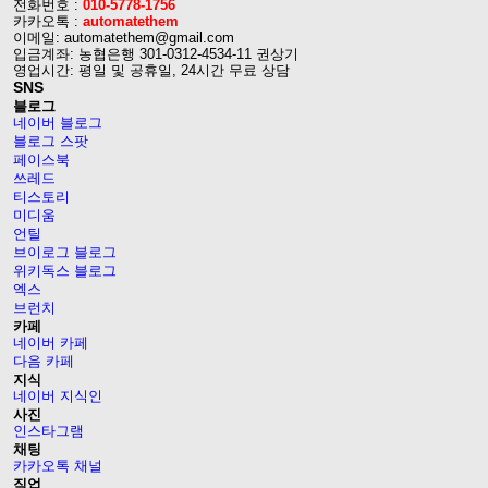
전화번호 :
010-5778-1756
카카오톡 :
automatethem
이메일: automatethem@gmail.com
입금계좌: 농협은행 301-0312-4534-11 권상기
영업시간: 평일 및 공휴일, 24시간 무료 상담
SNS
블로그
네이버 블로그
블로그 스팟
페이스북
쓰레드
티스토리
미디움
언틸
브이로그 블로그
위키독스 블로그
엑스
브런치
카페
네이버 카페
다음 카페
지식
네이버 지식인
사진
인스타그램
채팅
카카오톡 채널
직업