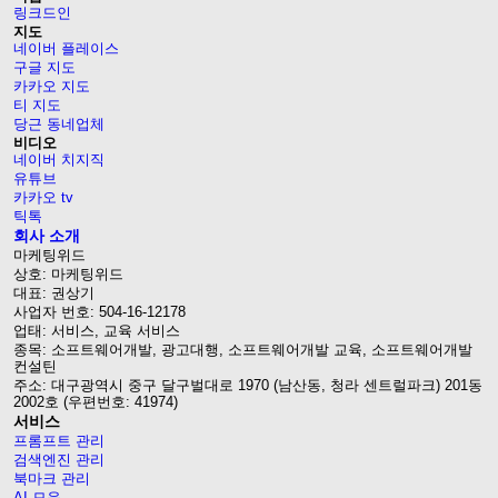
링크드인
지도
네이버 플레이스
구글 지도
카카오 지도
티 지도
당근 동네업체
비디오
네이버 치지직
유튜브
카카오 tv
틱톡
회사 소개
마케팅위드
상호: 마케팅위드
대표: 권상기
사업자 번호: 504-16-12178
업태: 서비스, 교육 서비스
종목: 소프트웨어개발, 광고대행, 소프트웨어개발 교육, 소프트웨어개발
컨설틴
주소: 대구광역시 중구 달구벌대로 1970 (남산동, 청라 센트럴파크) 201동
2002호 (우편번호: 41974)
서비스
프롬프트 관리
검색엔진 관리
북마크 관리
AI 모음