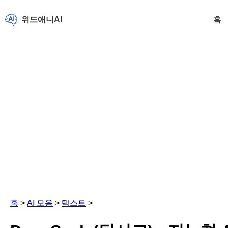
위드애니AI
홈
홈
>
AI 모음
>
텍스트
>