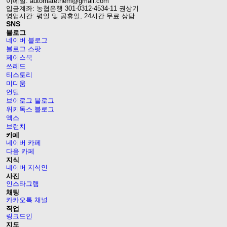
이메일: automatethem@gmail.com
입금계좌: 농협은행 301-0312-4534-11 권상기
영업시간: 평일 및 공휴일, 24시간 무료 상담
SNS
블로그
네이버 블로그
블로그 스팟
페이스북
쓰레드
티스토리
미디움
언틸
브이로그 블로그
위키독스 블로그
엑스
브런치
카페
네이버 카페
다음 카페
지식
네이버 지식인
사진
인스타그램
채팅
카카오톡 채널
직업
링크드인
지도