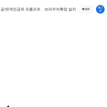
로그
공개/개인공유 프롬프트
브라우저확장 설치
🌐 KR
인