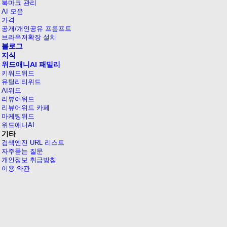
북마크 관리
AI 모음
가격
공개/개인공유 프롬프트
브라우저확장 설치
블로그
지식
위드애니AI 패밀리
키워드위드
유틸리티위드
AI위드
리뷰어위드
리뷰어위드 카페
마케팅위드
위드애니AI
기타
검색엔진 URL 리스트
자주묻는 질문
개인정보 취급방침
이용 약관