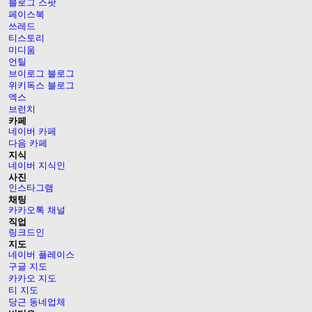
블로그 스팟
페이스북
쓰레드
티스토리
미디움
언틸
브이로그 블로그
위키독스 블로그
엑스
브런치
카페
네이버 카페
다음 카페
지식
네이버 지식인
사진
인스타그램
채팅
카카오톡 채널
직업
링크드인
지도
네이버 플레이스
구글 지도
카카오 지도
티 지도
당근 동네업체