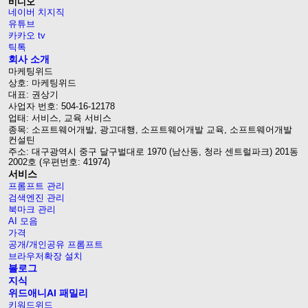
비디오
네이버 치지직
유튜브
카카오 tv
틱톡
회사 소개
마케팅위드
상호: 마케팅위드
대표: 권상기
사업자 번호: 504-16-12178
업태: 서비스, 교육 서비스
종목: 소프트웨어개발, 광고대행, 소프트웨어개발 교육, 소프트웨어개발
컨설틴
주소: 대구광역시 중구 달구벌대로 1970 (남산동, 청라 센트럴파크) 201동
2002호 (우편번호: 41974)
서비스
프롬프트 관리
검색엔진 관리
북마크 관리
AI 모음
가격
공개/개인공유 프롬프트
브라우저확장 설치
블로그
지식
위드애니AI 패밀리
키워드위드