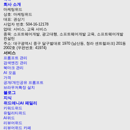
회사 소개
마케팅위드
상호: 마케팅위드
대표: 권상기
사업자 번호: 504-16-12178
업태: 서비스, 교육 서비스
종목: 소프트웨어개발, 광고대행, 소프트웨어개발 교육, 소프트웨어개발
컨설틴
주소: 대구광역시 중구 달구벌대로 1970 (남산동, 청라 센트럴파크) 201동
2002호 (우편번호: 41974)
서비스
프롬프트 관리
검색엔진 관리
북마크 관리
AI 모음
가격
공개/개인공유 프롬프트
브라우저확장 설치
블로그
지식
위드애니AI 패밀리
키워드위드
유틸리티위드
AI위드
리뷰어위드
리뷰어위드 카페