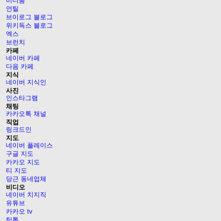
미디움
언틸
브이로그 블로그
위키독스 블로그
엑스
브런치
카페
네이버 카페
다음 카페
지식
네이버 지식인
사진
인스타그램
채팅
카카오톡 채널
직업
링크드인
지도
네이버 플레이스
구글 지도
카카오 지도
티 지도
당근 동네업체
비디오
네이버 치지직
유튜브
카카오 tv
틱톡