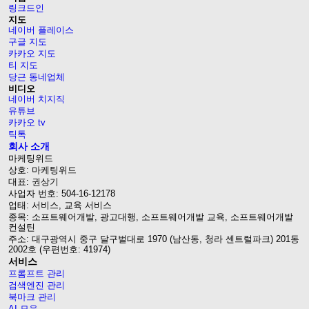
링크드인
지도
네이버 플레이스
구글 지도
카카오 지도
티 지도
당근 동네업체
비디오
네이버 치지직
유튜브
카카오 tv
틱톡
회사 소개
마케팅위드
상호: 마케팅위드
대표: 권상기
사업자 번호: 504-16-12178
업태: 서비스, 교육 서비스
종목: 소프트웨어개발, 광고대행, 소프트웨어개발 교육, 소프트웨어개발
컨설틴
주소: 대구광역시 중구 달구벌대로 1970 (남산동, 청라 센트럴파크) 201동
2002호 (우편번호: 41974)
서비스
프롬프트 관리
검색엔진 관리
북마크 관리
AI 모음