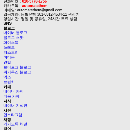
전화번호 :
010-5778-1756
카카오톡 :
automatethem
이메일: automatethem@gmail.com
입금계좌: 농협은행 301-0312-4534-11 권상기
영업시간: 평일 및 공휴일, 24시간 무료 상담
SNS
블로그
네이버 블로그
블로그 스팟
페이스북
쓰레드
티스토리
미디움
언틸
브이로그 블로그
위키독스 블로그
엑스
브런치
카페
네이버 카페
다음 카페
지식
네이버 지식인
사진
인스타그램
채팅
카카오톡 채널
직업