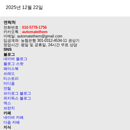
2025년 12월 22일
연락처
전화번호 :
010-5778-1756
카카오톡 :
automatethem
이메일: automatethem@gmail.com
입금계좌: 농협은행 301-0312-4534-11 권상기
영업시간: 평일 및 공휴일, 24시간 무료 상담
SNS
블로그
네이버 블로그
블로그 스팟
페이스북
쓰레드
티스토리
미디움
언틸
브이로그 블로그
위키독스 블로그
엑스
브런치
카페
네이버 카페
다음 카페
지식