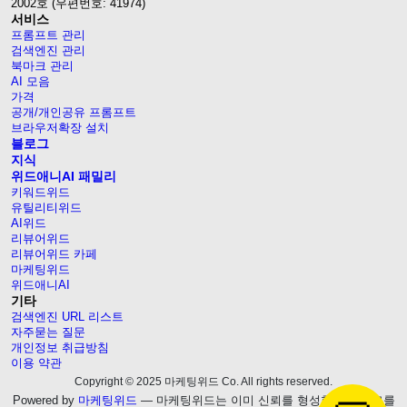
2002호 (우편번호: 41974)
서비스
프롬프트 관리
검색엔진 관리
북마크 관리
AI 모음
가격
공개/개인공유 프롬프트
브라우저확장 설치
블로그
지식
위드애니AI 패밀리
키워드위드
유틸리티위드
AI위드
리뷰어위드
리뷰어위드 카페
마케팅위드
위드애니AI
기타
검색엔진 URL 리스트
자주묻는 질문
개인정보 취급방침
이용 약관
Copyright © 2025 마케팅위드 Co. All rights reserved.
Powered by
마케팅위드
— 마케팅위드는 이미 신뢰를 형성한 웹블로그를