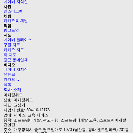
네이버 지식인
사진
인스타그램
채팅
카카오톡 채널
직업
링크드인
지도
네이버 플레이스
구글 지도
카카오 지도
티 지도
당근 동네업체
비디오
네이버 치지직
유튜브
카카오 tv
틱톡
회사 소개
마케팅위드
상호: 마케팅위드
대표: 권상기
사업자 번호: 504-16-12178
업태: 서비스, 교육 서비스
종목: 소프트웨어개발, 광고대행, 소프트웨어개발 교육, 소프트웨어개발
컨설틴
주소: 대구광역시 중구 달구벌대로 1970 (남산동, 청라 센트럴파크) 201동