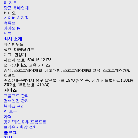
티 지도
당근 동네업체
비디오
네이버 치지직
유튜브
카카오 tv
틱톡
회사 소개
마케팅위드
상호: 마케팅위드
대표: 권상기
사업자 번호: 504-16-12178
업태: 서비스, 교육 서비스
종목: 소프트웨어개발, 광고대행, 소프트웨어개발 교육, 소프트웨어개발
컨설틴
주소: 대구광역시 중구 달구벌대로 1970 (남산동, 청라 센트럴파크) 201동
2002호 (우편번호: 41974)
서비스
프롬프트 관리
검색엔진 관리
북마크 관리
AI 모음
가격
공개/개인공유 프롬프트
브라우저확장 설치
블로그