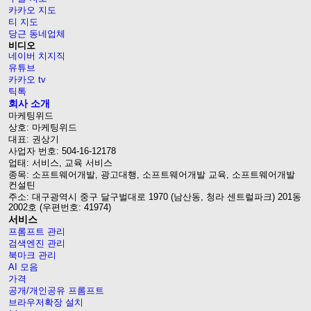
카카오 지도
티 지도
당근 동네업체
비디오
네이버 치지직
유튜브
카카오 tv
틱톡
회사 소개
마케팅위드
상호: 마케팅위드
대표: 권상기
사업자 번호: 504-16-12178
업태: 서비스, 교육 서비스
종목: 소프트웨어개발, 광고대행, 소프트웨어개발 교육, 소프트웨어개발
컨설틴
주소: 대구광역시 중구 달구벌대로 1970 (남산동, 청라 센트럴파크) 201동
2002호 (우편번호: 41974)
서비스
프롬프트 관리
검색엔진 관리
북마크 관리
AI 모음
가격
공개/개인공유 프롬프트
브라우저확장 설치