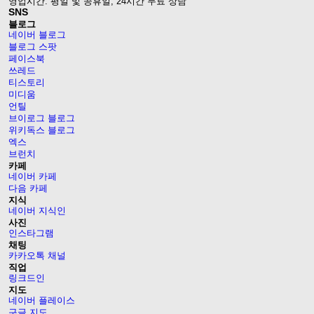
영업시간: 평일 및 공휴일, 24시간 무료 상담
SNS
블로그
네이버 블로그
블로그 스팟
페이스북
쓰레드
티스토리
미디움
언틸
브이로그 블로그
위키독스 블로그
엑스
브런치
카페
네이버 카페
다음 카페
지식
네이버 지식인
사진
인스타그램
채팅
카카오톡 채널
직업
링크드인
지도
네이버 플레이스
구글 지도