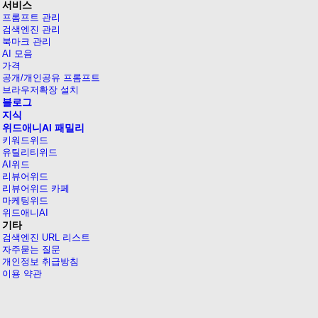
서비스
프롬프트 관리
검색엔진 관리
북마크 관리
AI 모음
가격
공개/개인공유 프롬프트
브라우저확장 설치
블로그
지식
위드애니AI 패밀리
키워드위드
유틸리티위드
AI위드
리뷰어위드
리뷰어위드 카페
마케팅위드
위드애니AI
기타
검색엔진 URL 리스트
자주묻는 질문
개인정보 취급방침
이용 약관