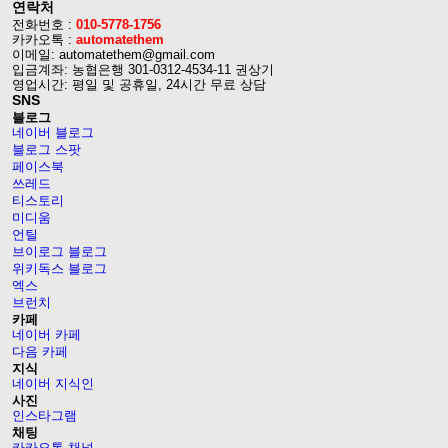
연락처
전화번호 :
010-5778-1756
카카오톡 :
automatethem
이메일: automatethem@gmail.com
입금계좌: 농협은행 301-0312-4534-11 권상기
영업시간: 평일 및 공휴일, 24시간 무료 상담
SNS
블로그
네이버 블로그
블로그 스팟
페이스북
쓰레드
티스토리
미디움
언틸
브이로그 블로그
위키독스 블로그
엑스
브런치
카페
네이버 카페
다음 카페
지식
네이버 지식인
사진
인스타그램
채팅
카카오톡 채널