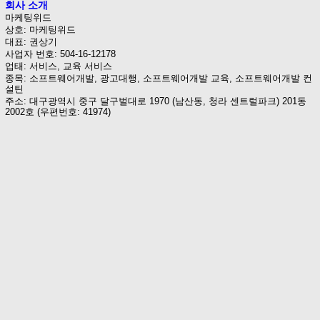
회사 소개
마케팅위드
상호: 마케팅위드
대표: 권상기
사업자 번호: 504-16-12178
업태: 서비스, 교육 서비스
종목: 소프트웨어개발, 광고대행, 소프트웨어개발 교육, 소프트웨어개발 컨
설틴
주소: 대구광역시 중구 달구벌대로 1970 (남산동, 청라 센트럴파크) 201동
2002호 (우편번호: 41974)