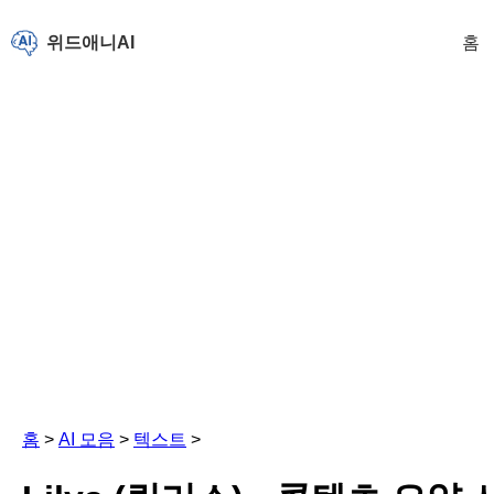
위드애니AI
홈
홈
>
AI 모음
>
텍스트
>