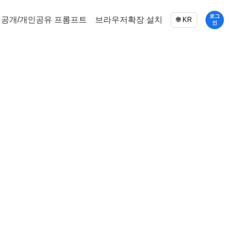
로그
공개/개인공유 프롬프트
브라우저확장 설치
🌐 KR
인