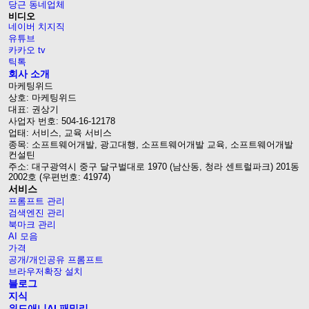
당근 동네업체
비디오
네이버 치지직
유튜브
카카오 tv
틱톡
회사 소개
마케팅위드
상호: 마케팅위드
대표: 권상기
사업자 번호: 504-16-12178
업태: 서비스, 교육 서비스
종목: 소프트웨어개발, 광고대행, 소프트웨어개발 교육, 소프트웨어개발
컨설틴
주소: 대구광역시 중구 달구벌대로 1970 (남산동, 청라 센트럴파크) 201동
2002호 (우편번호: 41974)
서비스
프롬프트 관리
검색엔진 관리
북마크 관리
AI 모음
가격
공개/개인공유 프롬프트
브라우저확장 설치
블로그
지식
위드애니AI 패밀리