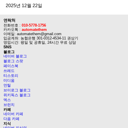
2025년 12월 22일
연락처
전화번호 :
010-5778-1756
카카오톡 :
automatethem
이메일: automatethem@gmail.com
입금계좌: 농협은행 301-0312-4534-11 권상기
영업시간: 평일 및 공휴일, 24시간 무료 상담
SNS
블로그
네이버 블로그
블로그 스팟
페이스북
쓰레드
티스토리
미디움
언틸
브이로그 블로그
위키독스 블로그
엑스
브런치
카페
네이버 카페
다음 카페
지식
네이버 지식인