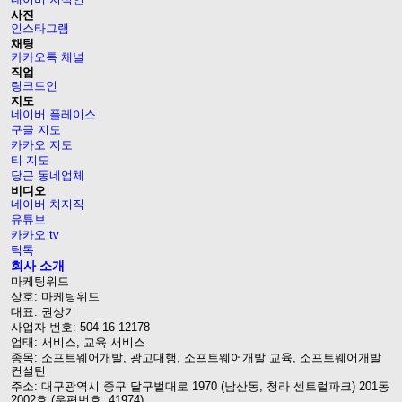
사진
인스타그램
채팅
카카오톡 채널
직업
링크드인
지도
네이버 플레이스
구글 지도
카카오 지도
티 지도
당근 동네업체
비디오
네이버 치지직
유튜브
카카오 tv
틱톡
회사 소개
마케팅위드
상호: 마케팅위드
대표: 권상기
사업자 번호: 504-16-12178
업태: 서비스, 교육 서비스
종목: 소프트웨어개발, 광고대행, 소프트웨어개발 교육, 소프트웨어개발
컨설틴
주소: 대구광역시 중구 달구벌대로 1970 (남산동, 청라 센트럴파크) 201동
2002호 (우편번호: 41974)