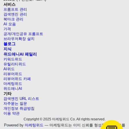
서비스
프롬프트 관리
검색엔진 관리
북마크 관리
AI 모음
가격
공개/개인공유 프롬프트
브라우저확장 설치
블로그
지식
위드애니AI 패밀리
키워드위드
유틸리티위드
AI위드
리뷰어위드
리뷰어위드 카페
마케팅위드
위드애니AI
기타
검색엔진 URL 리스트
자주묻는 질문
개인정보 취급방침
이용 약관
Copyright © 2025 마케팅위드 Co. All rights reserved.
Powered by
마케팅위드
— 마케팅위드는 이미 신뢰를 형성한 웹블로그를