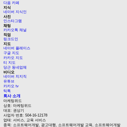
다음 카페
지식
네이버 지식인
사진
인스타그램
채팅
카카오톡 채널
직업
링크드인
지도
네이버 플레이스
구글 지도
카카오 지도
티 지도
당근 동네업체
비디오
네이버 치지직
유튜브
카카오 tv
틱톡
회사 소개
마케팅위드
상호: 마케팅위드
대표: 권상기
사업자 번호: 504-16-12178
업태: 서비스, 교육 서비스
종목: 소프트웨어개발, 광고대행, 소프트웨어개발 교육, 소프트웨어개발