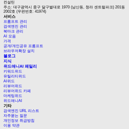
컨설틴
주소: 대구광역시 중구 달구벌대로 1970 (남산동, 청라 센트럴파크) 201동
2002호 (우편번호: 41974)
서비스
프롬프트 관리
검색엔진 관리
북마크 관리
AI 모음
가격
공개/개인공유 프롬프트
브라우저확장 설치
블로그
지식
위드애니AI 패밀리
키워드위드
유틸리티위드
AI위드
리뷰어위드
리뷰어위드 카페
마케팅위드
위드애니AI
기타
검색엔진 URL 리스트
자주묻는 질문
개인정보 취급방침
이용 약관