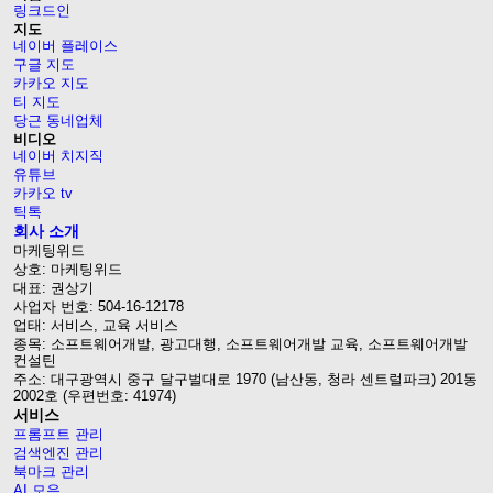
링크드인
지도
네이버 플레이스
구글 지도
카카오 지도
티 지도
당근 동네업체
비디오
네이버 치지직
유튜브
카카오 tv
틱톡
회사 소개
마케팅위드
상호: 마케팅위드
대표: 권상기
사업자 번호: 504-16-12178
업태: 서비스, 교육 서비스
종목: 소프트웨어개발, 광고대행, 소프트웨어개발 교육, 소프트웨어개발
컨설틴
주소: 대구광역시 중구 달구벌대로 1970 (남산동, 청라 센트럴파크) 201동
2002호 (우편번호: 41974)
서비스
프롬프트 관리
검색엔진 관리
북마크 관리
AI 모음