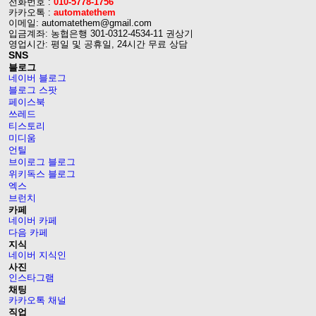
전화번호 :
010-5778-1756
카카오톡 :
automatethem
이메일: automatethem@gmail.com
입금계좌: 농협은행 301-0312-4534-11 권상기
영업시간: 평일 및 공휴일, 24시간 무료 상담
SNS
블로그
네이버 블로그
블로그 스팟
페이스북
쓰레드
티스토리
미디움
언틸
브이로그 블로그
위키독스 블로그
엑스
브런치
카페
네이버 카페
다음 카페
지식
네이버 지식인
사진
인스타그램
채팅
카카오톡 채널
직업