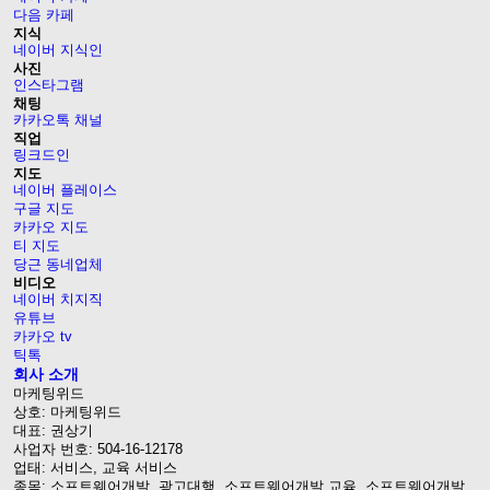
다음 카페
지식
네이버 지식인
사진
인스타그램
채팅
카카오톡 채널
직업
링크드인
지도
네이버 플레이스
구글 지도
카카오 지도
티 지도
당근 동네업체
비디오
네이버 치지직
유튜브
카카오 tv
틱톡
회사 소개
마케팅위드
상호: 마케팅위드
대표: 권상기
사업자 번호: 504-16-12178
업태: 서비스, 교육 서비스
종목: 소프트웨어개발, 광고대행, 소프트웨어개발 교육, 소프트웨어개발