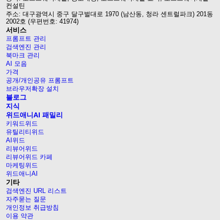
컨설틴
주소: 대구광역시 중구 달구벌대로 1970 (남산동, 청라 센트럴파크) 201동
2002호 (우편번호: 41974)
서비스
프롬프트 관리
검색엔진 관리
북마크 관리
AI 모음
가격
공개/개인공유 프롬프트
브라우저확장 설치
블로그
지식
위드애니AI 패밀리
키워드위드
유틸리티위드
AI위드
리뷰어위드
리뷰어위드 카페
마케팅위드
위드애니AI
기타
검색엔진 URL 리스트
자주묻는 질문
개인정보 취급방침
이용 약관