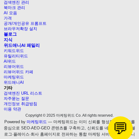
검색엔진 관리
북마크 관리
AI 모음
가격
공개/개인공유 프롬프트
브라우저확장 설치
블로그
지식
위드애니AI 패밀리
키워드위드
유틸리티위드
AI위드
리뷰어위드
리뷰어위드 카페
마케팅위드
위드애니AI
기타
검색엔진 URL 리스트
자주묻는 질문
개인정보 취급방침
이용 약관
Copyright © 2025 마케팅위드 Co. All rights reserved.
Powered by
마케팅위드
— 마케팅위드는 이미 신뢰를 형성한 웹블로그를
💬
중심으로 SEO·AEO·GEO 콘텐츠를 구축하고, 신뢰도를 네이버 브랜드 블
로그·플레이스·회사 홈페이지로 전파하는 통합 마케팅 서비스를 제공합니