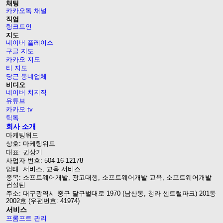
채팅
카카오톡 채널
직업
링크드인
지도
네이버 플레이스
구글 지도
카카오 지도
티 지도
당근 동네업체
비디오
네이버 치지직
유튜브
카카오 tv
틱톡
회사 소개
마케팅위드
상호: 마케팅위드
대표: 권상기
사업자 번호: 504-16-12178
업태: 서비스, 교육 서비스
종목: 소프트웨어개발, 광고대행, 소프트웨어개발 교육, 소프트웨어개발
컨설틴
주소: 대구광역시 중구 달구벌대로 1970 (남산동, 청라 센트럴파크) 201동
2002호 (우편번호: 41974)
서비스
프롬프트 관리