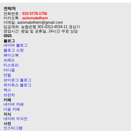
연락처
전화번호 :
010-5778-1756
카카오톡 :
automatethem
이메일: automatethem@gmail.com
입금계좌: 농협은행 301-0312-4534-11 권상기
영업시간: 평일 및 공휴일, 24시간 무료 상담
SNS
블로그
네이버 블로그
블로그 스팟
페이스북
쓰레드
티스토리
미디움
언틸
브이로그 블로그
위키독스 블로그
엑스
브런치
카페
네이버 카페
다음 카페
지식
네이버 지식인
사진
인스타그램