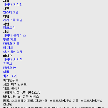
지식
네이버 지식인
사진
인스타그램
채팅
카카오톡 채널
직업
링크드인
지도
네이버 플레이스
구글 지도
카카오 지도
티 지도
당근 동네업체
비디오
네이버 치지직
유튜브
카카오 tv
틱톡
회사 소개
마케팅위드
상호: 마케팅위드
대표: 권상기
사업자 번호: 504-16-12178
업태: 서비스, 교육 서비스
종목: 소프트웨어개발, 광고대행, 소프트웨어개발 교육, 소프트웨어개발
컨설틴