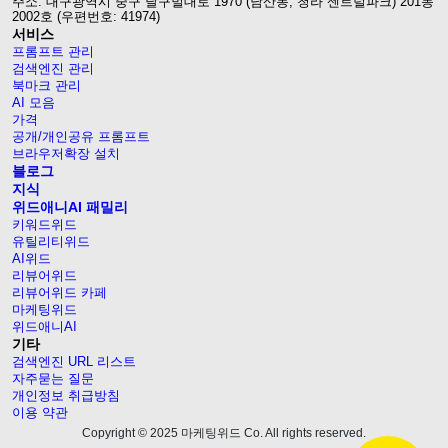
주소: 대구광역시 중구 달구벌대로 1970 (남산동, 청라 센트럴파크) 201동
2002호 (우편번호: 41974)
서비스
프롬프트 관리
검색엔진 관리
북마크 관리
AI 모음
가격
공개/개인공유 프롬프트
브라우저확장 설치
블로그
지식
위드애니AI 패밀리
키워드위드
유틸리티위드
AI위드
리뷰어위드
리뷰어위드 카페
마케팅위드
위드애니AI
기타
검색엔진 URL 리스트
자주묻는 질문
개인정보 취급방침
이용 약관
Copyright © 2025 마케팅위드 Co. All rights reserved.