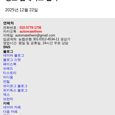
2025년 12월 22일
연락처
전화번호 :
010-5778-1756
카카오톡 :
automatethem
이메일: automatethem@gmail.com
입금계좌: 농협은행 301-0312-4534-11 권상기
영업시간: 평일 및 공휴일, 24시간 무료 상담
SNS
블로그
네이버 블로그
블로그 스팟
페이스북
쓰레드
티스토리
미디움
언틸
브이로그 블로그
위키독스 블로그
엑스
브런치
카페
네이버 카페
다음 카페