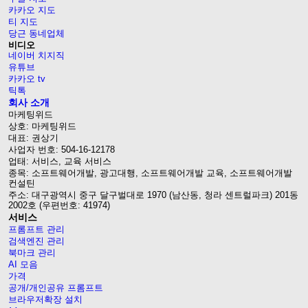
카카오 지도
티 지도
당근 동네업체
비디오
네이버 치지직
유튜브
카카오 tv
틱톡
회사 소개
마케팅위드
상호: 마케팅위드
대표: 권상기
사업자 번호: 504-16-12178
업태: 서비스, 교육 서비스
종목: 소프트웨어개발, 광고대행, 소프트웨어개발 교육, 소프트웨어개발
컨설틴
주소: 대구광역시 중구 달구벌대로 1970 (남산동, 청라 센트럴파크) 201동
2002호 (우편번호: 41974)
서비스
프롬프트 관리
검색엔진 관리
북마크 관리
AI 모음
가격
공개/개인공유 프롬프트
브라우저확장 설치