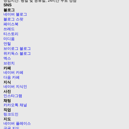
영업시간: 평일 및 공휴일, 24시간 무료 상담
SNS
블로그
네이버 블로그
블로그 스팟
페이스북
쓰레드
티스토리
미디움
언틸
브이로그 블로그
위키독스 블로그
엑스
브런치
카페
네이버 카페
다음 카페
지식
네이버 지식인
사진
인스타그램
채팅
카카오톡 채널
직업
링크드인
지도
네이버 플레이스
구글 지도