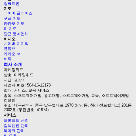
링크드인
지도
네이버 플레이스
구글 지도
카카오 지도
티 지도
당근 동네업체
비디오
네이버 치지직
유튜브
카카오 tv
틱톡
회사 소개
마케팅위드
상호: 마케팅위드
대표: 권상기
사업자 번호: 504-16-12178
업태: 서비스, 교육 서비스
종목: 소프트웨어개발, 광고대행, 소프트웨어개발 교육, 소프트웨어개발
컨설틴
주소: 대구광역시 중구 달구벌대로 1970 (남산동, 청라 센트럴파크) 201동
2002호 (우편번호: 41974)
서비스
프롬프트 관리
검색엔진 관리
북마크 관리
AI 모음