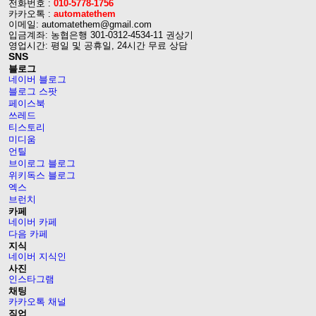
전화번호 :
010-5778-1756
카카오톡 :
automatethem
이메일: automatethem@gmail.com
입금계좌: 농협은행 301-0312-4534-11 권상기
영업시간: 평일 및 공휴일, 24시간 무료 상담
SNS
블로그
네이버 블로그
블로그 스팟
페이스북
쓰레드
티스토리
미디움
언틸
브이로그 블로그
위키독스 블로그
엑스
브런치
카페
네이버 카페
다음 카페
지식
네이버 지식인
사진
인스타그램
채팅
카카오톡 채널
직업