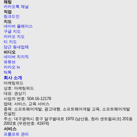
채팅
카카오톡 채널
직업
링크드인
지도
네이버 플레이스
구글 지도
카카오 지도
티 지도
당근 동네업체
비디오
네이버 치지직
유튜브
카카오 tv
틱톡
회사 소개
마케팅위드
상호: 마케팅위드
대표: 권상기
사업자 번호: 504-16-12178
업태: 서비스, 교육 서비스
종목: 소프트웨어개발, 광고대행, 소프트웨어개발 교육, 소프트웨어개발
컨설틴
주소: 대구광역시 중구 달구벌대로 1970 (남산동, 청라 센트럴파크) 201동
2002호 (우편번호: 41974)
서비스
프롬프트 관리