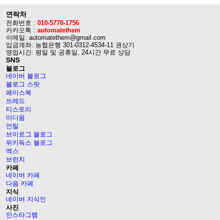
연락처
전화번호 :
010-5778-1756
카카오톡 :
automatethem
이메일: automatethem@gmail.com
입금계좌: 농협은행 301-0312-4534-11 권상기
영업시간: 평일 및 공휴일, 24시간 무료 상담
SNS
블로그
네이버 블로그
블로그 스팟
페이스북
쓰레드
티스토리
미디움
언틸
브이로그 블로그
위키독스 블로그
엑스
브런치
카페
네이버 카페
다음 카페
지식
네이버 지식인
사진
인스타그램