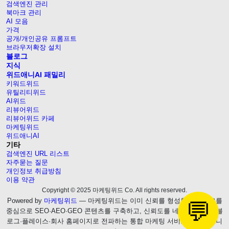
검색엔진 관리
북마크 관리
AI 모음
가격
공개/개인공유 프롬프트
브라우저확장 설치
블로그
지식
위드애니AI 패밀리
키워드위드
유틸리티위드
AI위드
리뷰어위드
리뷰어위드 카페
마케팅위드
위드애니AI
기타
검색엔진 URL 리스트
자주묻는 질문
개인정보 취급방침
이용 약관
Copyright © 2025 마케팅위드 Co. All rights reserved.
Powered by
마케팅위드
— 마케팅위드는 이미 신뢰를 형성한 웹블로그를
💬
중심으로 SEO·AEO·GEO 콘텐츠를 구축하고, 신뢰도를 네이버 브랜드 블
로그·플레이스·회사 홈페이지로 전파하는 통합 마케팅 서비스를 제공합니