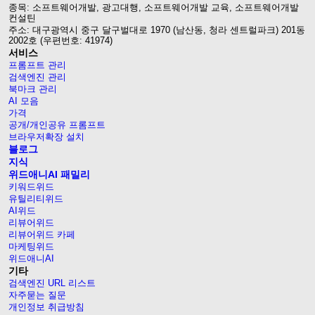
종목: 소프트웨어개발, 광고대행, 소프트웨어개발 교육, 소프트웨어개발
컨설틴
주소: 대구광역시 중구 달구벌대로 1970 (남산동, 청라 센트럴파크) 201동
2002호 (우편번호: 41974)
서비스
프롬프트 관리
검색엔진 관리
북마크 관리
AI 모음
가격
공개/개인공유 프롬프트
브라우저확장 설치
블로그
지식
위드애니AI 패밀리
키워드위드
유틸리티위드
AI위드
리뷰어위드
리뷰어위드 카페
마케팅위드
위드애니AI
기타
검색엔진 URL 리스트
자주묻는 질문
개인정보 취급방침