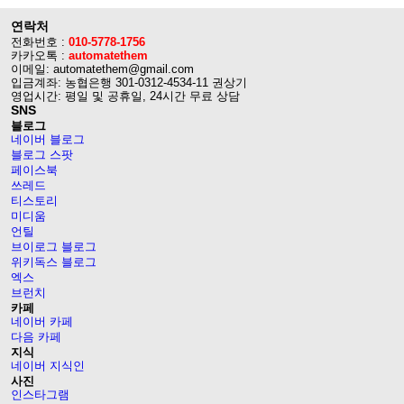
연락처
전화번호 :
010-5778-1756
카카오톡 :
automatethem
이메일: automatethem@gmail.com
입금계좌: 농협은행 301-0312-4534-11 권상기
영업시간: 평일 및 공휴일, 24시간 무료 상담
SNS
블로그
네이버 블로그
블로그 스팟
페이스북
쓰레드
티스토리
미디움
언틸
브이로그 블로그
위키독스 블로그
엑스
브런치
카페
네이버 카페
다음 카페
지식
네이버 지식인
사진
인스타그램