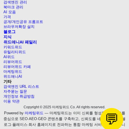
검색엔진 관리
북마크 관리
AI 모음
가격
공개/개인공유 프롬프트
브라우저확장 설치
블로그
지식
위드애니AI 패밀리
키워드위드
유틸리티위드
AI위드
리뷰어위드
리뷰어위드 카페
마케팅위드
위드애니AI
기타
검색엔진 URL 리스트
자주묻는 질문
개인정보 취급방침
이용 약관
Copyright © 2025 마케팅위드 Co. All rights reserved.
Powered by
마케팅위드
— 마케팅위드는 이미 신뢰를 형성한 웹블로그를
💬
중심으로 SEO·AEO·GEO 콘텐츠를 구축하고, 신뢰도를 네이버 브랜드 블
로그·플레이스·회사 홈페이지로 전파하는 통합 마케팅 서비스를 제공합니