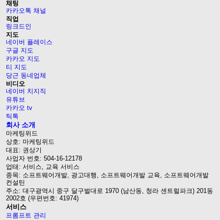
채팅
카카오톡 채널
직업
링크드인
지도
네이버 플레이스
구글 지도
카카오 지도
티 지도
당근 동네업체
비디오
네이버 치지직
유튜브
카카오 tv
틱톡
회사 소개
마케팅위드
상호: 마케팅위드
대표: 권상기
사업자 번호: 504-16-12178
업태: 서비스, 교육 서비스
종목: 소프트웨어개발, 광고대행, 소프트웨어개발 교육, 소프트웨어개발
컨설틴
주소: 대구광역시 중구 달구벌대로 1970 (남산동, 청라 센트럴파크) 201동
2002호 (우편번호: 41974)
서비스
프롬프트 관리