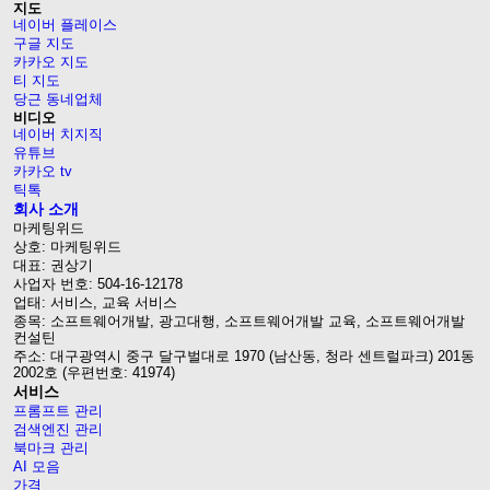
지도
네이버 플레이스
구글 지도
카카오 지도
티 지도
당근 동네업체
비디오
네이버 치지직
유튜브
카카오 tv
틱톡
회사 소개
마케팅위드
상호: 마케팅위드
대표: 권상기
사업자 번호: 504-16-12178
업태: 서비스, 교육 서비스
종목: 소프트웨어개발, 광고대행, 소프트웨어개발 교육, 소프트웨어개발
컨설틴
주소: 대구광역시 중구 달구벌대로 1970 (남산동, 청라 센트럴파크) 201동
2002호 (우편번호: 41974)
서비스
프롬프트 관리
검색엔진 관리
북마크 관리
AI 모음
가격