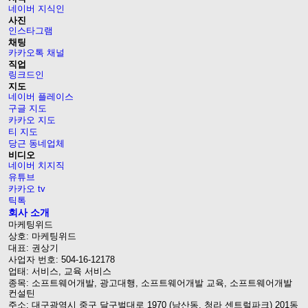
네이버 지식인
사진
인스타그램
채팅
카카오톡 채널
직업
링크드인
지도
네이버 플레이스
구글 지도
카카오 지도
티 지도
당근 동네업체
비디오
네이버 치지직
유튜브
카카오 tv
틱톡
회사 소개
마케팅위드
상호: 마케팅위드
대표: 권상기
사업자 번호: 504-16-12178
업태: 서비스, 교육 서비스
종목: 소프트웨어개발, 광고대행, 소프트웨어개발 교육, 소프트웨어개발
컨설틴
주소: 대구광역시 중구 달구벌대로 1970 (남산동, 청라 센트럴파크) 201동