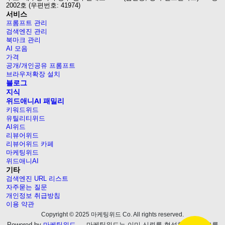
2002호 (우편번호: 41974)
서비스
프롬프트 관리
검색엔진 관리
북마크 관리
AI 모음
가격
공개/개인공유 프롬프트
브라우저확장 설치
블로그
지식
위드애니AI 패밀리
키워드위드
유틸리티위드
AI위드
리뷰어위드
리뷰어위드 카페
마케팅위드
위드애니AI
기타
검색엔진 URL 리스트
자주묻는 질문
개인정보 취급방침
이용 약관
Copyright © 2025 마케팅위드 Co. All rights reserved.
Powered by
마케팅위드
— 마케팅위드는 이미 신뢰를 형성한 웹블로그를