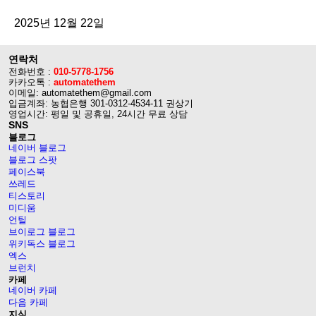
2025년 12월 22일
연락처
전화번호 :
010-5778-1756
카카오톡 :
automatethem
이메일: automatethem@gmail.com
입금계좌: 농협은행 301-0312-4534-11 권상기
영업시간: 평일 및 공휴일, 24시간 무료 상담
SNS
블로그
네이버 블로그
블로그 스팟
페이스북
쓰레드
티스토리
미디움
언틸
브이로그 블로그
위키독스 블로그
엑스
브런치
카페
네이버 카페
다음 카페
지식