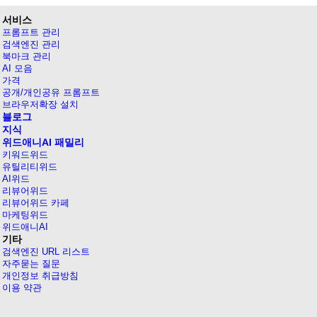
서비스
프롬프트 관리
검색엔진 관리
북마크 관리
AI 모음
가격
공개/개인공유 프롬프트
브라우저확장 설치
블로그
지식
위드애니AI 패밀리
키워드위드
유틸리티위드
AI위드
리뷰어위드
리뷰어위드 카페
마케팅위드
위드애니AI
기타
검색엔진 URL 리스트
자주묻는 질문
개인정보 취급방침
이용 약관