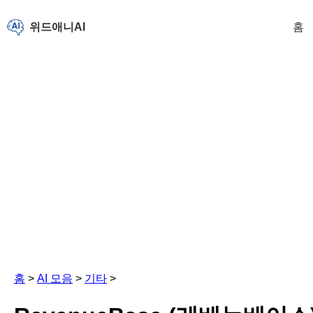
위드애니AI
홈
홈
>
AI 모음
>
기타
>