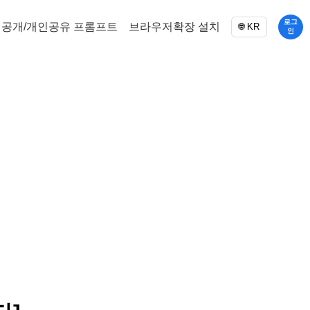
로그
공개/개인공유 프롬프트
브라우저확장 설치
🌐 KR
인