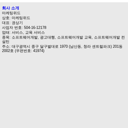
회사 소개
마케팅위드
상호: 마케팅위드
대표: 권상기
사업자 번호: 504-16-12178
업태: 서비스, 교육 서비스
종목: 소프트웨어개발, 광고대행, 소프트웨어개발 교육, 소프트웨어개발 컨
설틴
주소: 대구광역시 중구 달구벌대로 1970 (남산동, 청라 센트럴파크) 201동
2002호 (우편번호: 41974)