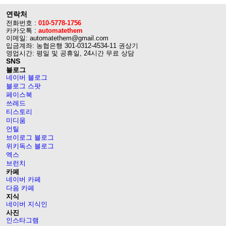
연락처
전화번호 :
010-5778-1756
카카오톡 :
automatethem
이메일: automatethem@gmail.com
입금계좌: 농협은행 301-0312-4534-11 권상기
영업시간: 평일 및 공휴일, 24시간 무료 상담
SNS
블로그
네이버 블로그
블로그 스팟
페이스북
쓰레드
티스토리
미디움
언틸
브이로그 블로그
위키독스 블로그
엑스
브런치
카페
네이버 카페
다음 카페
지식
네이버 지식인
사진
인스타그램