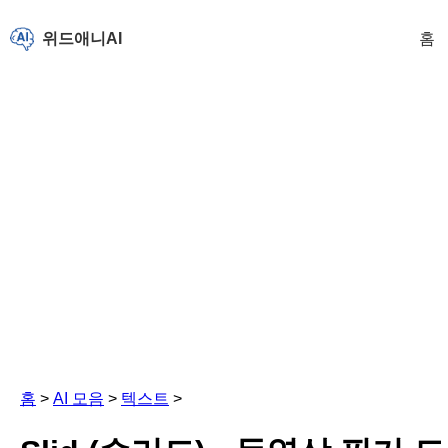
위드애니AI
홈
홈
>
AI 모음
>
텍스트
>