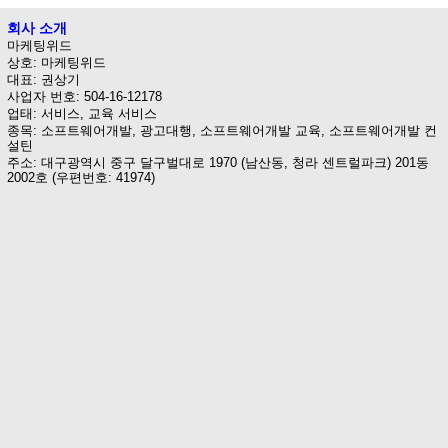
회사 소개
마케팅위드
상호: 마케팅위드
대표: 권상기
사업자 번호: 504-16-12178
업태: 서비스, 교육 서비스
종목: 소프트웨어개발, 광고대행, 소프트웨어개발 교육, 소프트웨어개발 컨
설틴
주소: 대구광역시 중구 달구벌대로 1970 (남산동, 청라 센트럴파크) 201동
2002호 (우편번호: 41974)