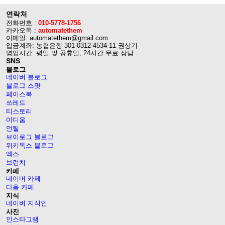
연락처
전화번호 :
010-5778-1756
카카오톡 :
automatethem
이메일: automatethem@gmail.com
입금계좌: 농협은행 301-0312-4534-11 권상기
영업시간: 평일 및 공휴일, 24시간 무료 상담
SNS
블로그
네이버 블로그
블로그 스팟
페이스북
쓰레드
티스토리
미디움
언틸
브이로그 블로그
위키독스 블로그
엑스
브런치
카페
네이버 카페
다음 카페
지식
네이버 지식인
사진
인스타그램