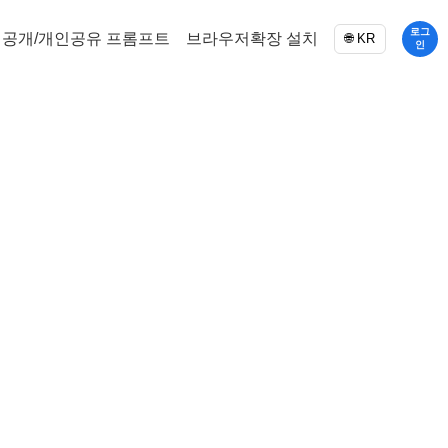
로그
공개/개인공유 프롬프트
브라우저확장 설치
🌐 KR
인