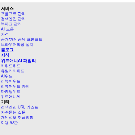
서비스
프롬프트 관리
검색엔진 관리
북마크 관리
AI 모음
가격
공개/개인공유 프롬프트
브라우저확장 설치
블로그
지식
위드애니AI 패밀리
키워드위드
유틸리티위드
AI위드
리뷰어위드
리뷰어위드 카페
마케팅위드
위드애니AI
기타
검색엔진 URL 리스트
자주묻는 질문
개인정보 취급방침
이용 약관