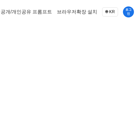
로그
공개/개인공유 프롬프트
브라우저확장 설치
🌐 KR
인