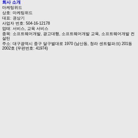
회사 소개
마케팅위드
상호: 마케팅위드
대표: 권상기
사업자 번호: 504-16-12178
업태: 서비스, 교육 서비스
종목: 소프트웨어개발, 광고대행, 소프트웨어개발 교육, 소프트웨어개발 컨
설틴
주소: 대구광역시 중구 달구벌대로 1970 (남산동, 청라 센트럴파크) 201동
2002호 (우편번호: 41974)