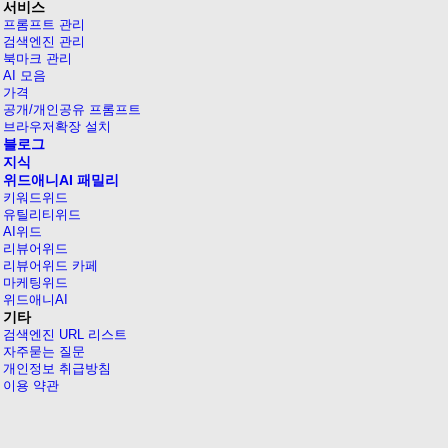
서비스
프롬프트 관리
검색엔진 관리
북마크 관리
AI 모음
가격
공개/개인공유 프롬프트
브라우저확장 설치
블로그
지식
위드애니AI 패밀리
키워드위드
유틸리티위드
AI위드
리뷰어위드
리뷰어위드 카페
마케팅위드
위드애니AI
기타
검색엔진 URL 리스트
자주묻는 질문
개인정보 취급방침
이용 약관