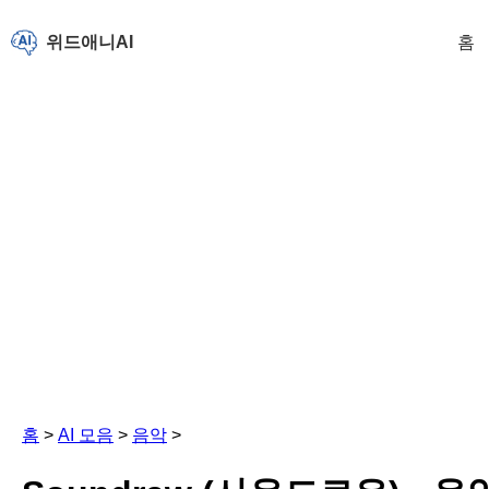
위드애니AI
홈
홈
>
AI 모음
>
음악
>