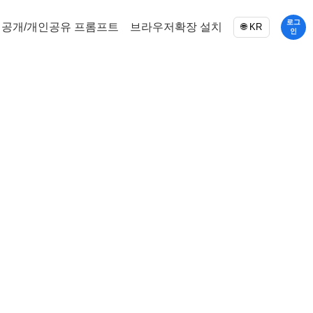
로그
공개/개인공유 프롬프트
브라우저확장 설치
🌐 KR
인