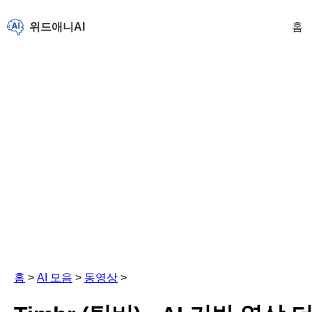
위드애니AI
홈
홈
>
AI 모음
>
동영상
>