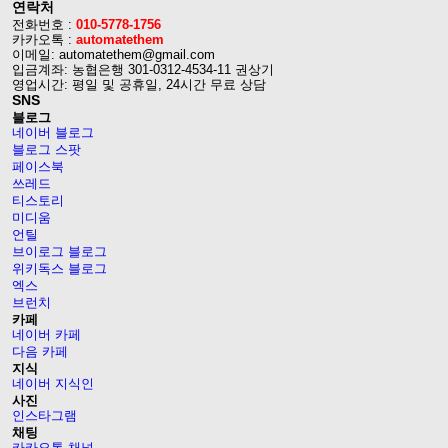
연락처
전화번호 :
010-5778-1756
카카오톡 :
automatethem
이메일: automatethem@gmail.com
입금계좌: 농협은행 301-0312-4534-11 권상기
영업시간: 평일 및 공휴일, 24시간 무료 상담
SNS
블로그
네이버 블로그
블로그 스팟
페이스북
쓰레드
티스토리
미디움
언틸
브이로그 블로그
위키독스 블로그
엑스
브런치
카페
네이버 카페
다음 카페
지식
네이버 지식인
사진
인스타그램
채팅
카카오톡 채널