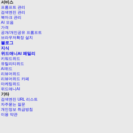
서비스
프롬프트 관리
검색엔진 관리
북마크 관리
AI 모음
가격
공개/개인공유 프롬프트
브라우저확장 설치
블로그
지식
위드애니AI 패밀리
키워드위드
유틸리티위드
AI위드
리뷰어위드
리뷰어위드 카페
마케팅위드
위드애니AI
기타
검색엔진 URL 리스트
자주묻는 질문
개인정보 취급방침
이용 약관