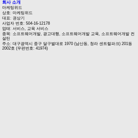
회사 소개
마케팅위드
상호: 마케팅위드
대표: 권상기
사업자 번호: 504-16-12178
업태: 서비스, 교육 서비스
종목: 소프트웨어개발, 광고대행, 소프트웨어개발 교육, 소프트웨어개발 컨
설틴
주소: 대구광역시 중구 달구벌대로 1970 (남산동, 청라 센트럴파크) 201동
2002호 (우편번호: 41974)