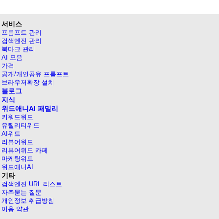
서비스
프롬프트 관리
검색엔진 관리
북마크 관리
AI 모음
가격
공개/개인공유 프롬프트
브라우저확장 설치
블로그
지식
위드애니AI 패밀리
키워드위드
유틸리티위드
AI위드
리뷰어위드
리뷰어위드 카페
마케팅위드
위드애니AI
기타
검색엔진 URL 리스트
자주묻는 질문
개인정보 취급방침
이용 약관