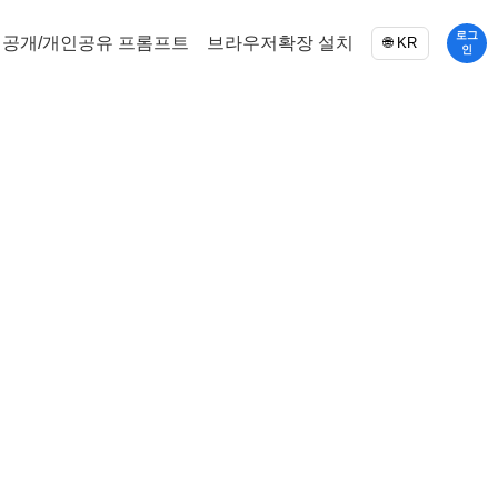
로그
공개/개인공유 프롬프트
브라우저확장 설치
🌐 KR
인