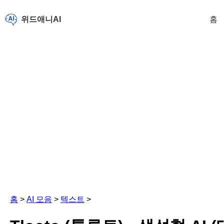
위드애니AI
홈
홈
>
AI 모음
>
텍스트
>