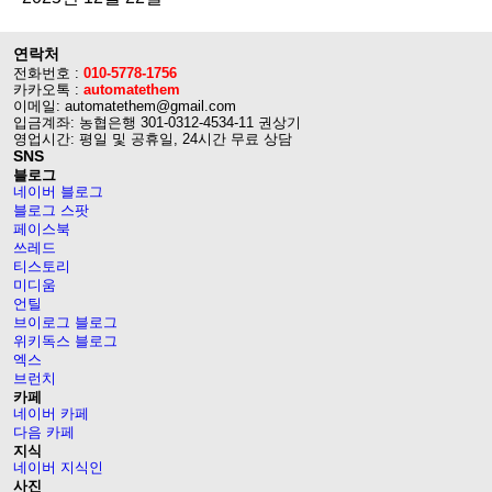
연락처
전화번호 :
010-5778-1756
카카오톡 :
automatethem
이메일: automatethem@gmail.com
입금계좌: 농협은행 301-0312-4534-11 권상기
영업시간: 평일 및 공휴일, 24시간 무료 상담
SNS
블로그
네이버 블로그
블로그 스팟
페이스북
쓰레드
티스토리
미디움
언틸
브이로그 블로그
위키독스 블로그
엑스
브런치
카페
네이버 카페
다음 카페
지식
네이버 지식인
사진