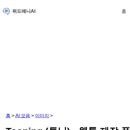
위드애니AI
홈
홈
>
AI 모음
>
이미지
>