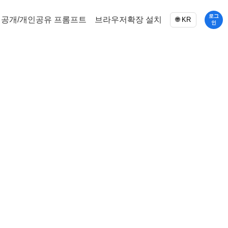
로그
공개/개인공유 프롬프트
브라우저확장 설치
🌐 KR
인