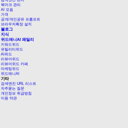
북마크 관리
AI 모음
가격
공개/개인공유 프롬프트
브라우저확장 설치
블로그
지식
위드애니AI 패밀리
키워드위드
유틸리티위드
AI위드
리뷰어위드
리뷰어위드 카페
마케팅위드
위드애니AI
기타
검색엔진 URL 리스트
자주묻는 질문
개인정보 취급방침
이용 약관