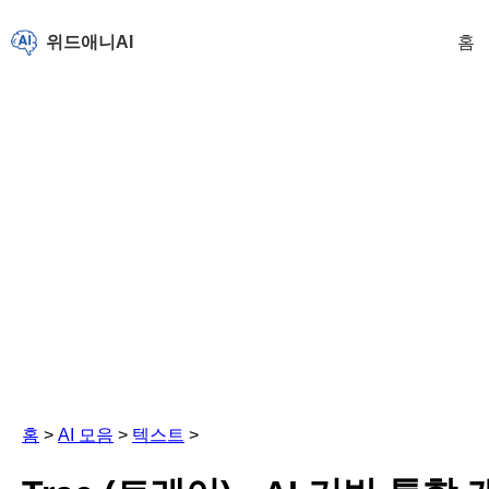
위드애니AI
홈
홈
>
AI 모음
>
텍스트
>