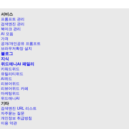
서비스
프롬프트 관리
검색엔진 관리
북마크 관리
AI 모음
가격
공개/개인공유 프롬프트
브라우저확장 설치
블로그
지식
위드애니AI 패밀리
키워드위드
유틸리티위드
AI위드
리뷰어위드
리뷰어위드 카페
마케팅위드
위드애니AI
기타
검색엔진 URL 리스트
자주묻는 질문
개인정보 취급방침
이용 약관