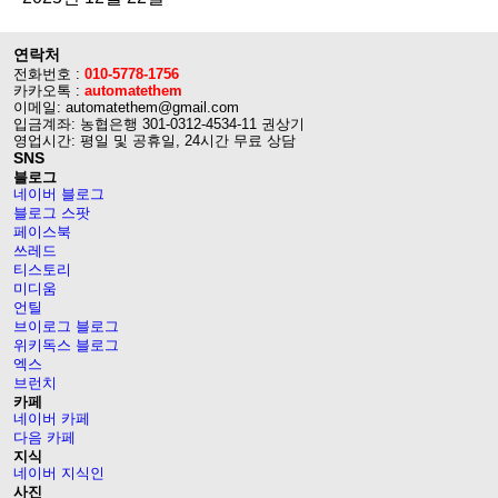
연락처
전화번호 :
010-5778-1756
카카오톡 :
automatethem
이메일: automatethem@gmail.com
입금계좌: 농협은행 301-0312-4534-11 권상기
영업시간: 평일 및 공휴일, 24시간 무료 상담
SNS
블로그
네이버 블로그
블로그 스팟
페이스북
쓰레드
티스토리
미디움
언틸
브이로그 블로그
위키독스 블로그
엑스
브런치
카페
네이버 카페
다음 카페
지식
네이버 지식인
사진