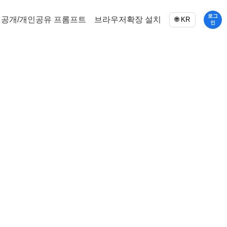
로그
공개/개인공유 프롬프트
브라우저확장 설치
🌐 KR
인