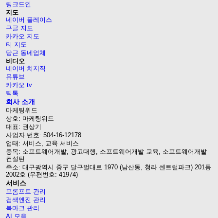
링크드인
지도
네이버 플레이스
구글 지도
카카오 지도
티 지도
당근 동네업체
비디오
네이버 치지직
유튜브
카카오 tv
틱톡
회사 소개
마케팅위드
상호: 마케팅위드
대표: 권상기
사업자 번호: 504-16-12178
업태: 서비스, 교육 서비스
종목: 소프트웨어개발, 광고대행, 소프트웨어개발 교육, 소프트웨어개발
컨설틴
주소: 대구광역시 중구 달구벌대로 1970 (남산동, 청라 센트럴파크) 201동
2002호 (우편번호: 41974)
서비스
프롬프트 관리
검색엔진 관리
북마크 관리
AI 모음