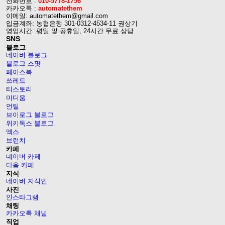
전화번호 :
010-5778-1756
카카오톡 :
automatethem
이메일: automatethem@gmail.com
입금계좌: 농협은행 301-0312-4534-11 권상기
영업시간: 평일 및 공휴일, 24시간 무료 상담
SNS
블로그
네이버 블로그
블로그 스팟
페이스북
쓰레드
티스토리
미디움
언틸
브이로그 블로그
위키독스 블로그
엑스
브런치
카페
네이버 카페
다음 카페
지식
네이버 지식인
사진
인스타그램
채팅
카카오톡 채널
직업