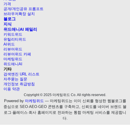
가격
공개/개인공유 프롬프트
브라우저확장 설치
블로그
지식
위드애니AI 패밀리
키워드위드
유틸리티위드
AI위드
리뷰어위드
리뷰어위드 카페
마케팅위드
위드애니AI
기타
검색엔진 URL 리스트
자주묻는 질문
개인정보 취급방침
이용 약관
Copyright © 2025 마케팅위드 Co. All rights reserved.
Powered by
마케팅위드
— 마케팅위드는 이미 신뢰를 형성한 웹블로그를
중심으로 SEO·AEO·GEO 콘텐츠를 구축하고, 신뢰도를 네이버 브랜드 블
로그·플레이스·회사 홈페이지로 전파하는 통합 마케팅 서비스를 제공합니
다.