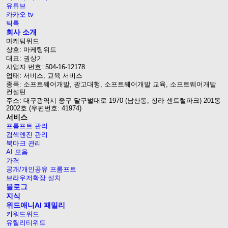
유튜브
카카오 tv
틱톡
회사 소개
마케팅위드
상호: 마케팅위드
대표: 권상기
사업자 번호: 504-16-12178
업태: 서비스, 교육 서비스
종목: 소프트웨어개발, 광고대행, 소프트웨어개발 교육, 소프트웨어개발
컨설틴
주소: 대구광역시 중구 달구벌대로 1970 (남산동, 청라 센트럴파크) 201동
2002호 (우편번호: 41974)
서비스
프롬프트 관리
검색엔진 관리
북마크 관리
AI 모음
가격
공개/개인공유 프롬프트
브라우저확장 설치
블로그
지식
위드애니AI 패밀리
키워드위드
유틸리티위드