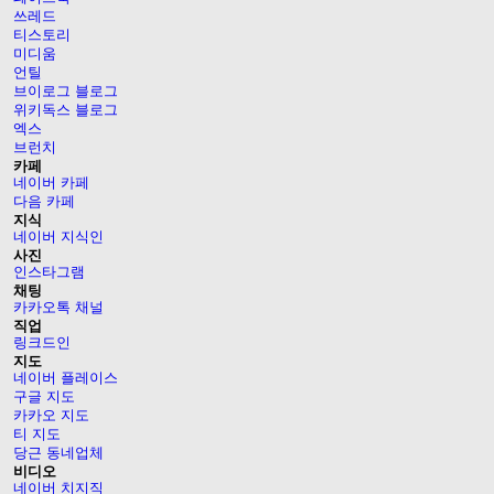
쓰레드
티스토리
미디움
언틸
브이로그 블로그
위키독스 블로그
엑스
브런치
카페
네이버 카페
다음 카페
지식
네이버 지식인
사진
인스타그램
채팅
카카오톡 채널
직업
링크드인
지도
네이버 플레이스
구글 지도
카카오 지도
티 지도
당근 동네업체
비디오
네이버 치지직