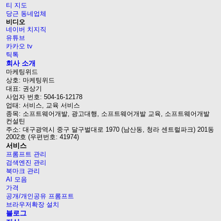
티 지도
당근 동네업체
비디오
네이버 치지직
유튜브
카카오 tv
틱톡
회사 소개
마케팅위드
상호: 마케팅위드
대표: 권상기
사업자 번호: 504-16-12178
업태: 서비스, 교육 서비스
종목: 소프트웨어개발, 광고대행, 소프트웨어개발 교육, 소프트웨어개발
컨설틴
주소: 대구광역시 중구 달구벌대로 1970 (남산동, 청라 센트럴파크) 201동
2002호 (우편번호: 41974)
서비스
프롬프트 관리
검색엔진 관리
북마크 관리
AI 모음
가격
공개/개인공유 프롬프트
브라우저확장 설치
블로그